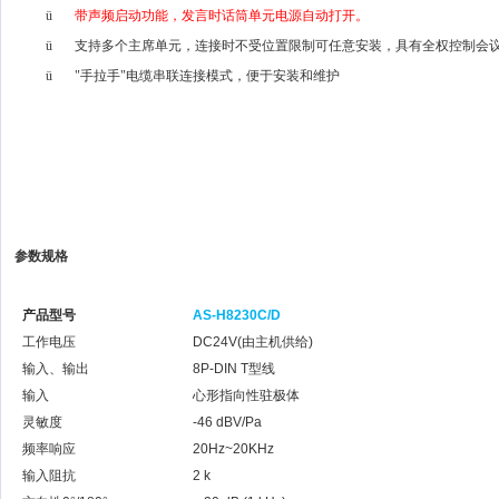
ü
带声频启动功能，发言时话筒单元电源自动打开。
ü
支持多个主席单元，连接时不受位置限制可任意安装，具有全权控制会
ü
"
手拉手"电缆串联连接模式，便于安装和维护
参数规格
产品型号
AS-H8230C/D
工作电压
DC24V(
由主机供给
)
输入、输出
8P-DIN T
型线
输入
心形指向性驻极体
灵敏度
-46 dBV/Pa
频率响应
20Hz~20KHz
输入阻抗
2 k