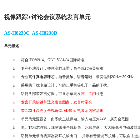
视像跟踪
+
讨论
会议系统发言单元
AS-H8230C AS-H8230D
单元描述：
ü
符合IEC60914、GBT15381-94国际标准
ü
专利外观设计，整体高档庄重，符合现代审美标准
ü
专业高保真电容咪芯，拾音灵敏、语音清晰，
带宽达到
20Hz~20KHz
ü
采用防干扰电路设计，可防止手机等电子产品的干扰。
ü
话筒头部带发言灯圈，可显示单元
发言、关闭
状态
ü
发言开关按键带透光发言图案，发言时常亮
ü
带
2.23
寸高亮度
全视角
OLED
显示屏
,
显示内容清晰
ü
单元为无源设备，由系统主机供电。输入电压为24V，属安全范围
ü
单元T型8芯连线，线材采用全线铝箔、水线屏蔽，大大降低强电磁波对
ü
话筒单元带有扬声器及耳机输出口， 并带有音量调节按键，可以自由选