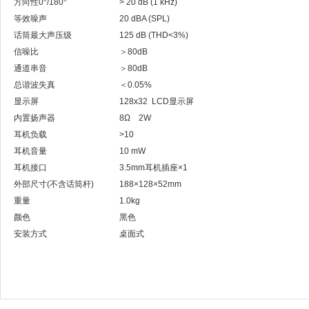
方向性
0
°
/180
°
> 20 dB (1 kHz)
等效噪声
20 dBA (SPL)
话筒最大声压级
125 dB (THD<3%)
信噪比
＞
80dB
通道串音
＞
80dB
总谐波失真
＜
0.05%
显示屏
128x32 LCD
显示屏
内置扬声器
8Ω
2W
耳机负载
>10
耳机音量
10 mW
耳机接口
3.5mm
耳机插座
×1
外部尺寸
(
不含话筒杆
)
188×128×52mm
重量
1.0kg
颜色
黑色
安装方式
桌面式